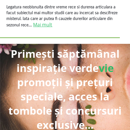
Legatura neobisnuita dintre vreme rece si durerea articulara a
facut subiectul mai multor studii care au incercat sa descifreze
misterul. Iata care ar putea fi cauzele durerilor articulare din
Mai mult
sezonul rece....
Primești săptămânal
inspirație verde
vie
promoții și prețuri
speciale, acces la
tombole și concursuri
exclusive...