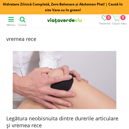
Hidratare Zilnică Completă, Zero Balonare și Abdomen Plat! | Caută în
site Vara cu In green!
0
0
Favorite
Coșul meu
Meniu
Caută
vremea rece
Legătura neobisnuita dintre durerile articulare
şi vremea rece