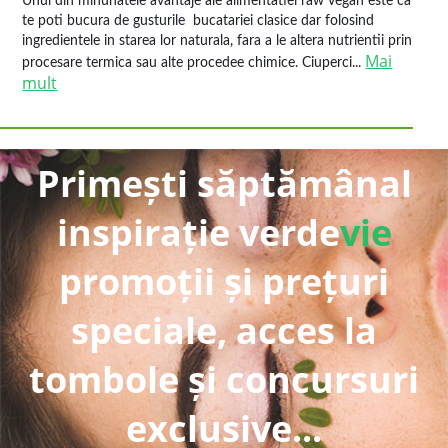
Unul din minunatele avantaje ale alimentatiei raw vegan este ca
te poti bucura de gusturile bucatariei clasice dar folosind
ingredientele in starea lor naturala, fara a le altera nutrientii prin
Mai
procesare termica sau alte procedee chimice. Ciuperci...
mult
Primești săptămânal
inspirație verde
vie
promoții și prețuri
speciale, acces la
tombole și concursuri
exclusive...