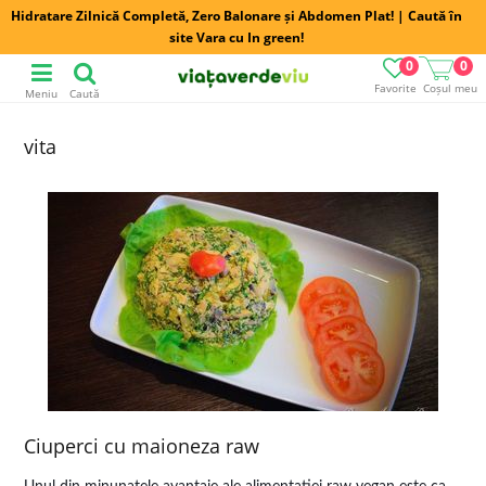
Hidratare Zilnică Completă, Zero Balonare și Abdomen Plat! | Caută în
site Vara cu In green!
0
0
Favorite
Coșul meu
Meniu
Caută
vita
Ciuperci cu maioneza raw