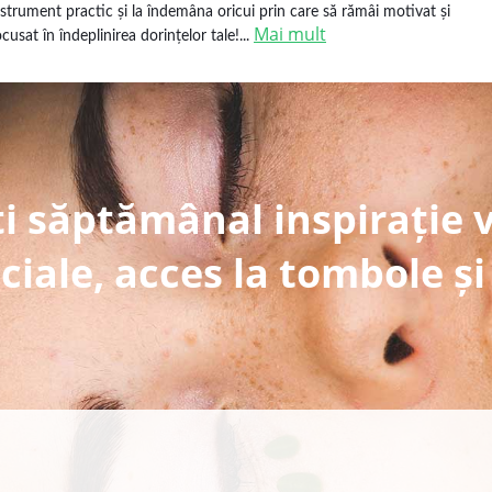
nstrument practic și la îndemâna oricui prin care să rămâi motivat și
Mai mult
ocusat în îndeplinirea dorințelor tale!...
i săptămânal inspirație 
ciale, acces la tombole și