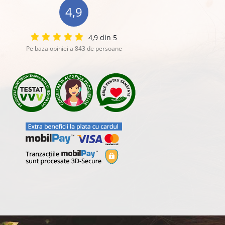
4,9
4,9 din 5
Pe baza opiniei a 843 de persoane