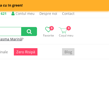
a cu In green!
 621
Contul meu
Despre noi
Contact
0
0
Favorite
Coșul meu
lasma Marină
?
inale
Zero Risipă
Blog