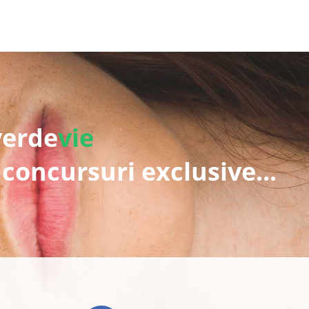
verde
vie
 concursuri exclusive...