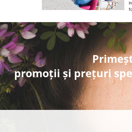
i
f
Primeșt
promoții și prețuri spe