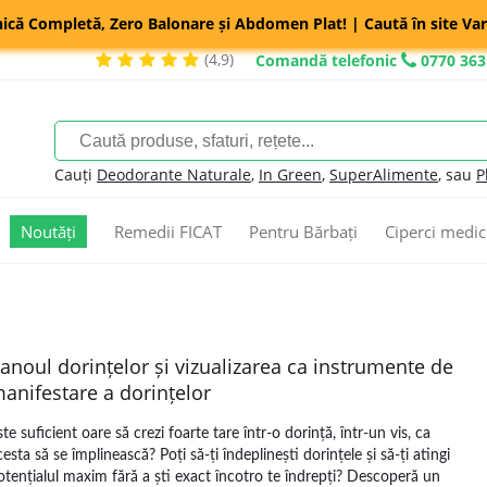
nică Completă, Zero Balonare și Abdomen Plat! | Caută în site Var
(4,9)
Comandă telefonic
0770 363
Cauți
Deodorante Naturale
,
In Green
,
SuperAlimente
, sau
P
Noutăți
Remedii FICAT
Pentru Bărbați
Ciperci medic
anoul dorințelor și vizualizarea ca instrumente de
anifestare a dorințelor
ste suficient oare să crezi foarte tare într-o dorință, într-un vis, ca
cesta să se împlinească? Poți să-ți îndeplinești dorințele și să-ți atingi
otențialul maxim fără a ști exact încotro te îndrepți? Descoperă un