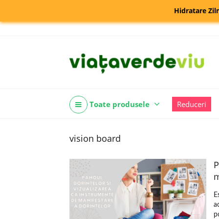
Hidratare Zil
Toate produsele
Reduceri
vision board
P
m
E
a
p