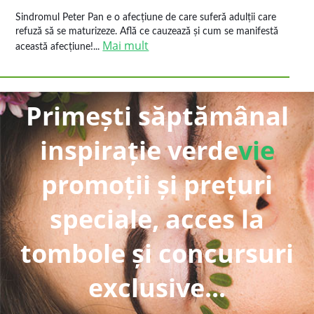
Sindromul Peter Pan e o afecțiune de care suferă adulții care
refuză să se maturizeze. Află ce cauzează și cum se manifestă
Mai mult
această afecțiune!...
Primești săptămânal
inspirație verde
vie
promoții și prețuri
speciale, acces la
tombole și concursuri
exclusive...