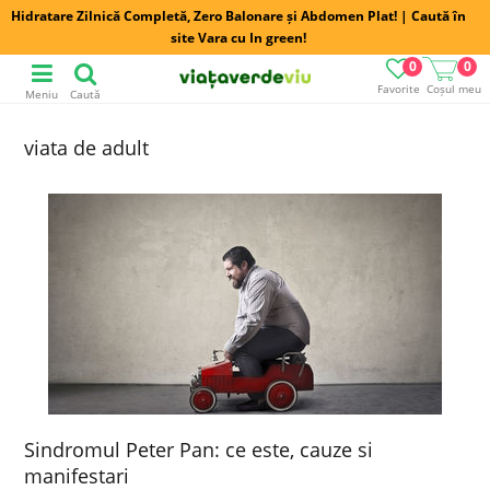
Hidratare Zilnică Completă, Zero Balonare și Abdomen Plat! | Caută în
site Vara cu In green!
0
0
Favorite
Coșul meu
Meniu
Caută
viata de adult
Sindromul Peter Pan: ce este, cauze si
manifestari