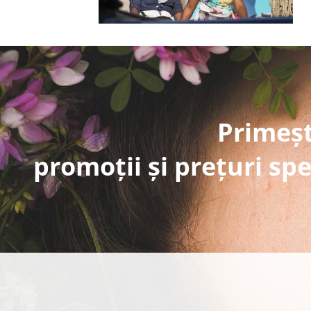
Primeșt
promoții și prețuri spe