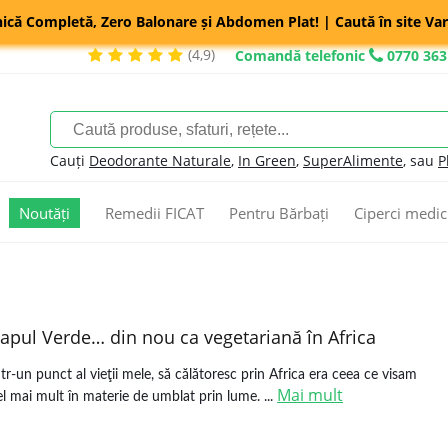
nică Completă, Zero Balonare și Abdomen Plat! | Caută în site Var
(4,9)
Comandă telefonic
0770 363
Cauți
Deodorante Naturale
,
In Green
,
SuperAlimente
, sau
P
Noutăți
Remedii FICAT
Pentru Bărbați
Ciperci medic
apul Verde… din nou ca vegetariană în Africa
ntr-un punct al vieţii mele, să călătoresc prin Africa era ceea ce visam
Mai mult
el mai mult în materie de umblat prin lume. ...