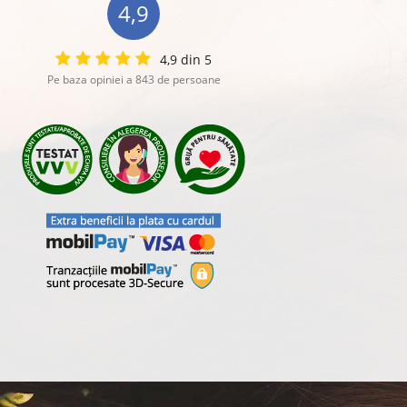
4,9
4,9 din 5
Pe baza opiniei a 843 de persoane