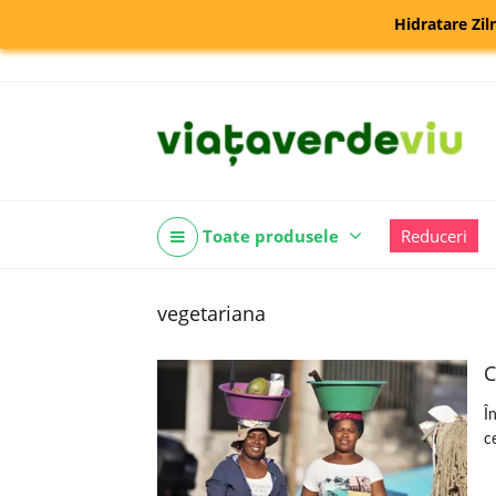
Hidratare Zil
Toate produsele
Reduceri
vegetariana
C
Î
c