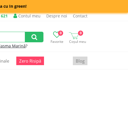
a cu In green!
 621
Contul meu
Despre noi
Contact
0
0
Favorite
Coșul meu
lasma Marină
?
inale
Zero Risipă
Blog