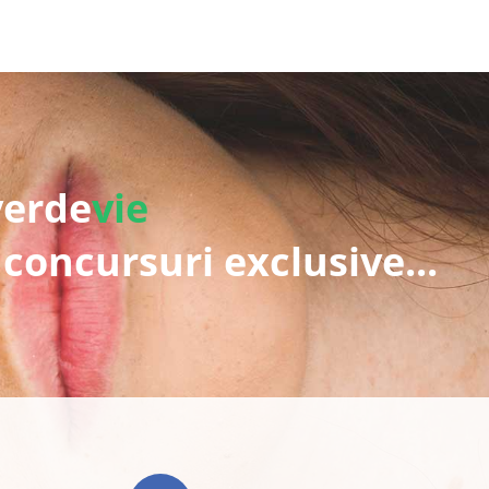
verde
vie
 concursuri exclusive...