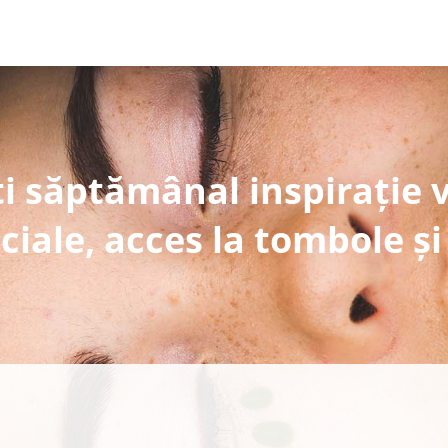
i săptămânal inspirație 
ciale, acces la tombole și