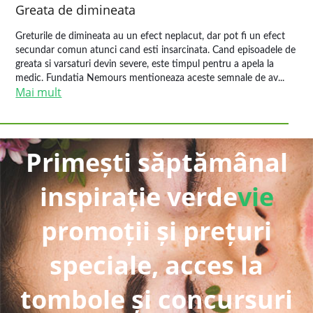
Greata de dimineata
Greturile de dimineata au un efect neplacut, dar pot fi un efect
secundar comun atunci cand esti insarcinata. Cand episoadele de
greata si varsaturi devin severe, este timpul pentru a apela la
medic. Fundatia Nemours mentioneaza aceste semnale de av...
Mai mult
Primești săptămânal
inspirație verde
vie
promoții și prețuri
speciale, acces la
tombole și concursuri