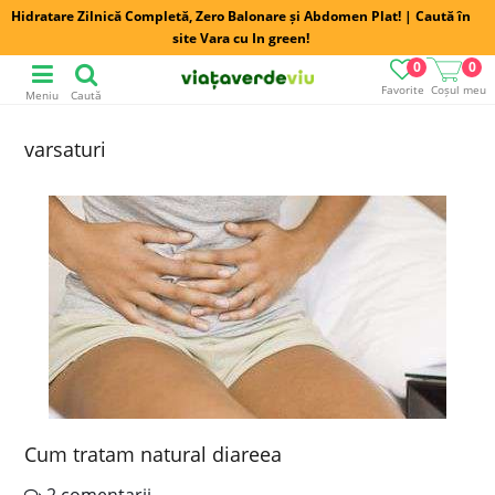
Hidratare Zilnică Completă, Zero Balonare și Abdomen Plat! | Caută în
site Vara cu In green!
0
0
Favorite
Coșul meu
Meniu
Caută
varsaturi
Cum tratam natural diareea