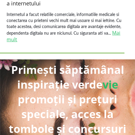
a internetului
Internetul a facut relatiile comerciale, informatiile medicale si
conectarea cu prieteni vechi mult mai usoare si mai ieftine. Cu
toate acestea, desi comunicarea digitala are avantaje evidente,
Mai
dependenta digitala nu are niciunul. Cu siguranta ati va...
mult
Primești săptămânal
inspirație verde
vie
promoții și prețuri
speciale, acces la
tombole și concursuri