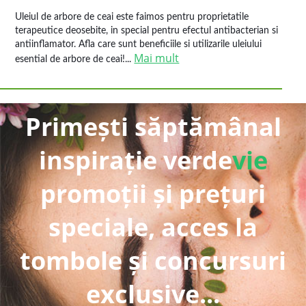
Uleiul de arbore de ceai este faimos pentru proprietatile
terapeutice deosebite, in special pentru efectul antibacterian si
antiinflamator. Afla care sunt beneficiile si utilizarile uleiului
Mai mult
esential de arbore de ceai!...
Primești săptămânal
inspirație verde
vie
promoții și prețuri
speciale, acces la
tombole și concursuri
exclusive...