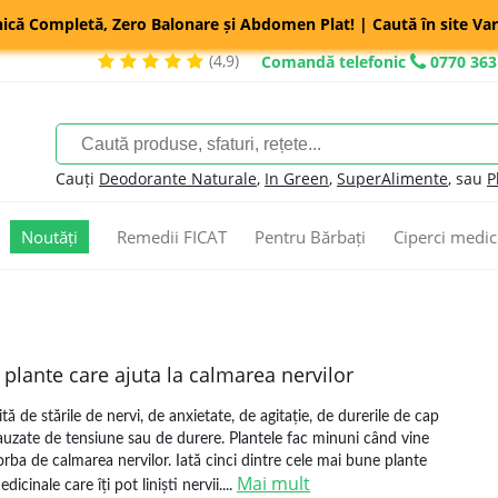
nică Completă, Zero Balonare și Abdomen Plat! | Caută în site Var
(4,9)
Comandă telefonic
0770 363
Cauți
Deodorante Naturale
,
In Green
,
SuperAlimente
, sau
P
Noutăți
Remedii FICAT
Pentru Bărbați
Ciperci medic
 plante care ajuta la calmarea nervilor
ită de stările de nervi, de anxietate, de agitație, de durerile de cap
auzate de tensiune sau de durere. Plantele fac minuni când vine
orba de calmarea nervilor. Iată cinci dintre cele mai bune plante
Mai mult
dicinale care îți pot liniști nervii....