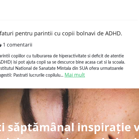
faturi pentru parintii cu copii bolnavi de ADHD.
1 comentarii
arintii copiilor cu tulburarea de hiperactivitate si deficit de atentie
ADHD) isi pot ajuta copii sa se descurce bine acasa cat si la scoala.
nstitutul National de Sanatate Mintala din SUA ofera urmatoarele
Mai mult
gestii: Pastrati lucrurile copilulu...
i săptămânal inspirație 