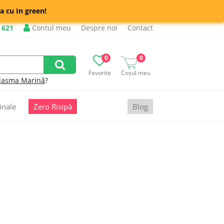
a cu In green!
 621
Contul meu
Despre noi
Contact
0
0
Favorite
Coșul meu
lasma Marină
?
inale
Zero Risipă
Blog