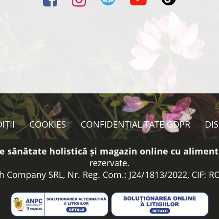
IȚII
COOKIES
CONFIDENȚIALITATE GDPR
DI
e sănătate holistică și magazin online cu aliment
rezervate.
h Company SRL, Nr. Reg. Com.: J24/1813/2022, CIF: 