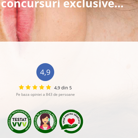
 concursuri exclusive...
4,9
4,9 din 5
Pe baza opiniei a 843 de persoane