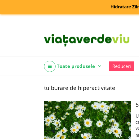
Hidratare Zil
Toate produsele
Reduceri
tulburare de hiperactivitate
5
U
c
v
me