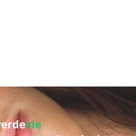
verde
vie