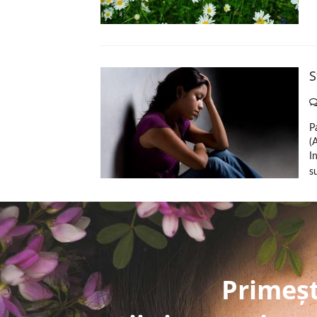
S
P
(
I
su
Primeșt