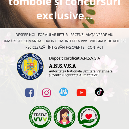
tombole și concursuri
exclusive...
DESPRE NOI
FORMULAR RETUR
RECENZII VIAȚA VERDE VIU
URMĂREȘTE COMANDA
HAI ÎN COMUNITATEA VVV
PROGRAM DE AFILIERE
RECICLEAZĂ
ÎNTREBĂRI FRECVENTE
CONTACT