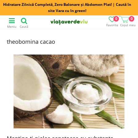
Hidratare Zilnică Completă, Zero Balonare și Abdomen Plat! | Caută în
site Vara cu In green!
0
0
Favorite
Coșul meu
Meniu
Caută
theobomina cacao