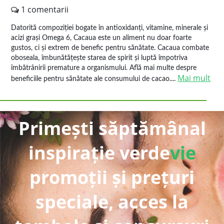
1 comentarii
Datorită compoziției bogate în antioxidanți, vitamine, minerale și
acizi grași Omega 6, Cacaua este un aliment nu doar foarte
gustos, ci și extrem de benefic pentru sănătate. Cacaua combate
oboseala, îmbunătățește starea de spirit și luptă împotriva
îmbătrânirii premature a organismului. Află mai multe despre
Mai mult
beneficiile pentru sănătate ale consumului de cacao....
Primești săptămânal
inspirație verde
vie
promoții și prețuri
speciale, acces la