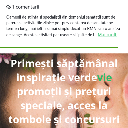
1 comentarii
Oamenii de stiinta si specialistii din domeniul sanatatii sunt de
parere ca activitatile zilnice pot prezice starea de sanatate pe
termen lung, mai ieftin si mai simplu decat un RMN sau o analiza
Mai mult
de sange. Aceste activitati par usoare si lipsite de i...
Primești săptămânal
inspirație verde
vie
promoții și prețuri
speciale, acces la
tombole și concursuri