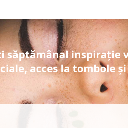
i săptămânal inspirație 
ciale, acces la tombole și