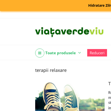
Hidratare Zil
Toate produsele
Reduceri
terapii relaxare
T
R
m
s
i