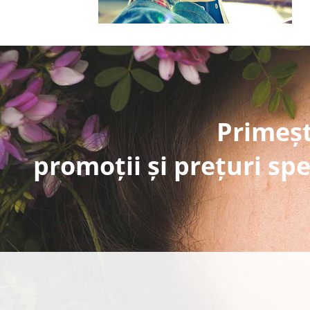
Primeșt
promoții și prețuri spe