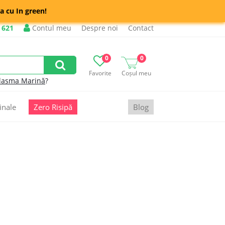
a cu In green!
 621
Contul meu
Despre noi
Contact
0
0
Favorite
Coșul meu
lasma Marină
?
inale
Zero Risipă
Blog