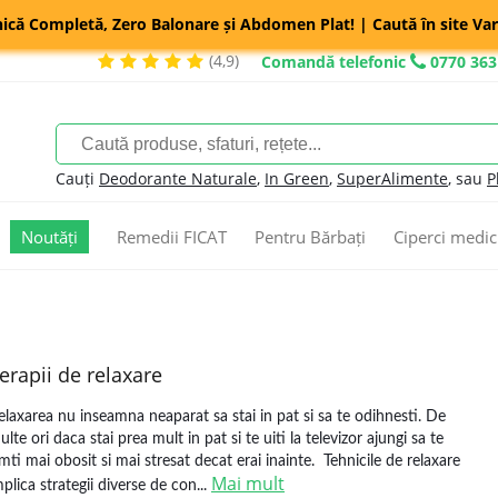
nică Completă, Zero Balonare și Abdomen Plat! | Caută în site Var
(4,9)
Comandă telefonic
0770 363
Cauți
Deodorante Naturale
,
In Green
,
SuperAlimente
, sau
P
Noutăți
Remedii FICAT
Pentru Bărbați
Ciperci medic
erapii de relaxare
elaxarea nu inseamna neaparat sa stai in pat si sa te odihnesti. De
ulte ori daca stai prea mult in pat si te uiti la televizor ajungi sa te
imti mai obosit si mai stresat decat erai inainte. Tehnicile de relaxare
Mai mult
mplica strategii diverse de con...