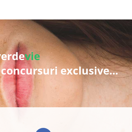
verde
vie
 concursuri exclusive...