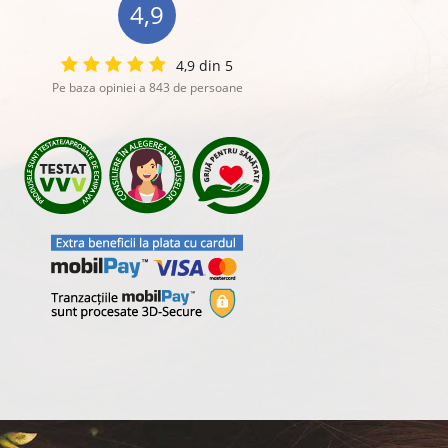
4,9
4,9 din 5
Pe baza opiniei a 843 de persoane