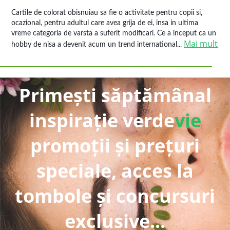
Cartile de colorat obisnuiau sa fie o activitate pentru copii si,
ocazional, pentru adultul care avea grija de ei, insa in ultima
vreme categoria de varsta a suferit modificari. Ce a inceput ca un
Mai mult
hobby de nisa a devenit acum un trend international...
Primești săptămânal
inspirație verde
vie
promoții și prețuri
speciale, acces la
tombole și concursuri
exclusive...