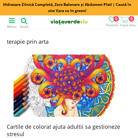
Hidratare Zilnică Completă, Zero Balonare și Abdomen Plat! | Caută în
site Vara cu In green!
0
0
Favorite
Coșul meu
Meniu
Caută
terapie prin arta
Cartile de colorat ajuta adultii sa gestioneze
stresul