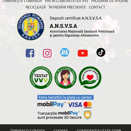
URMĂREȘTE COMANDA
HAI ÎN COMUNITATEA VVV
PROGRAM DE AFILIERE
RECICLEAZĂ
ÎNTREBĂRI FRECVENTE
CONTACT
TERMENI ȘI CONDIȚII
COOKIES
CONFIDENȚIALITATE GDPR