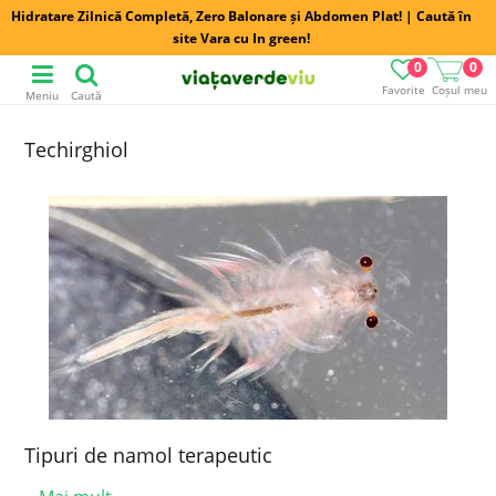
Hidratare Zilnică Completă, Zero Balonare și Abdomen Plat! | Caută în
site Vara cu In green!
0
0
Favorite
Coșul meu
Meniu
Caută
Techirghiol
Tipuri de namol terapeutic