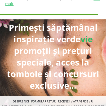
mult
Primești săptămânal
inspirație verde
vie
promoții și prețuri
speciale, acces la
tombole și concursuri
exclusive...
DESPRE NOI
FORMULAR RETUR
RECENZII VIAȚA VERDE VIU