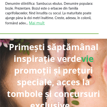
Denumire stiintifica: Sambucus ebulus. Denumire populara:
bozie. Prezentare. Bozul este o erbacee din familia
caprifoliaceelor, fiind înrudita cu socul. La maturitate poate
ajunge pâna la doi metri înaltime. Creste, adesea, în colonii,
Mai mult
formând adev...
Primești săptămânal
inspirație verde
vie
promoții și prețuri
speciale, acces la
tombole și concursuri
exclusive...