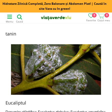
Hidratare Zilnică Completă, Zero Balonare și Abdomen Plat! | Caută în
site Vara cu In green!
0
0
Favorite
Coșul meu
Meniu
Caută
tanin
Eucaliptul