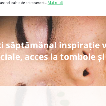
Mai mult
ananci inainte de antrenament...
i săptămânal inspirație 
ciale, acces la tombole și