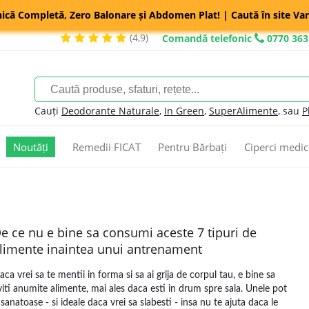
nică Completă, Zero Balonare și Abdomen Plat! | Caută în site Var
(4,9)
Comandă telefonic
0770 363
Cauți
Deodorante Naturale
,
In Green
,
SuperAlimente
, sau
P
Noutăți
Remedii FICAT
Pentru Bărbați
Ciperci medic
e ce nu e bine sa consumi aceste 7 tipuri de
limente inaintea unui antrenament
aca vrei sa te mentii in forma si sa ai grija de corpul tau, e bine sa
viti anumite alimente, mai ales daca esti in drum spre sala. Unele pot
i sanatoase - si ideale daca vrei sa slabesti - insa nu te ajuta daca le