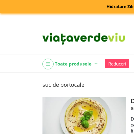
Hidratare Zil
Toate produsele
Reduceri
suc de portocale
D
a
D
e
f