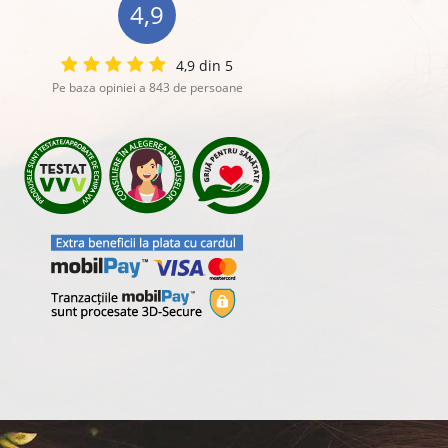
4,9
4,9 din 5
Pe baza opiniei a 843 de persoane