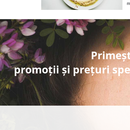
m
Primeșt
promoții și prețuri spe