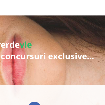
verde
vie
 concursuri exclusive...