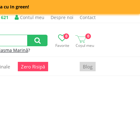
a cu In green!
 621
Contul meu
Despre noi
Contact
0
0
Favorite
Coșul meu
lasma Marină
?
inale
Zero Risipă
Blog