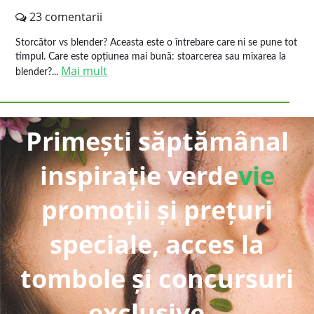
23 comentarii
Storcător vs blender? Aceasta este o întrebare care ni se pune tot
timpul. Care este opțiunea mai bună: stoarcerea sau mixarea la
Mai mult
blender?...
Primești săptămânal
inspirație verde
vie
promoții și prețuri
speciale, acces la
tombole și concursuri
exclusive...