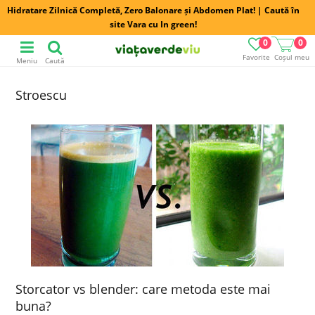
Hidratare Zilnică Completă, Zero Balonare și Abdomen Plat! | Caută în
site Vara cu In green!
0
0
Favorite
Coșul meu
Meniu
Caută
Stroescu
Storcator vs blender: care metoda este mai
buna?