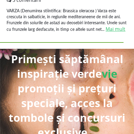
3 comentarii
VARZA (Denumirea stiintifica: Brassica oleracea ) Varza este
crescuta in salbaticie, in regiunile mediteraneene de mii de ani.
Frunzele din soiurile de astazi au deosebiri interesante. Unele sunt
Mai mult
cu frunzele larg desfacute, in timp ce altele sunt net...
Primești săptămânal
inspirație verde
vie
promoții și prețuri
speciale, acces la
tombole și concursuri
exclusive...