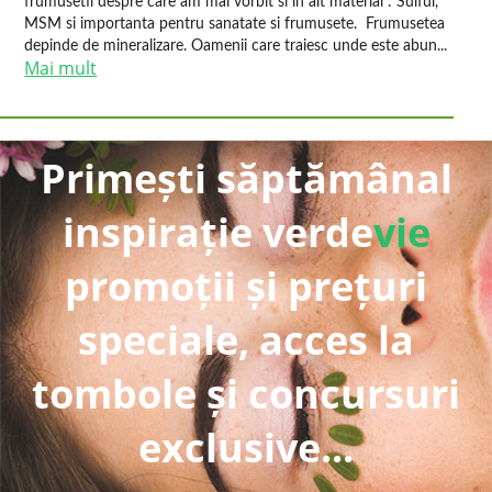
frumusetii despre care am mai vorbit si in alt material : Sulful,
MSM si importanta pentru sanatate si frumusete. Frumusetea
depinde de mineralizare. Oamenii care traiesc unde este abun...
Mai mult
Primești săptămânal
inspirație verde
vie
promoții și prețuri
speciale, acces la
tombole și concursuri
exclusive...