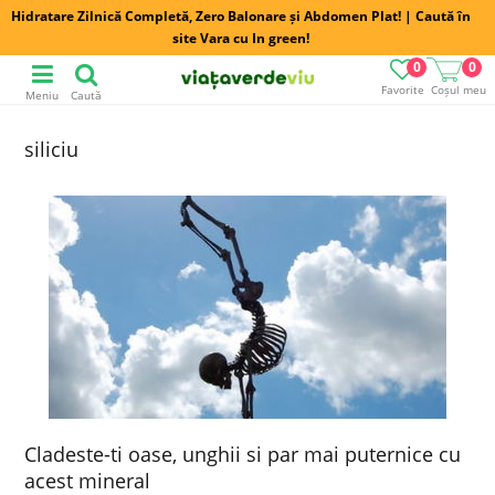
Hidratare Zilnică Completă, Zero Balonare și Abdomen Plat! | Caută în
site Vara cu In green!
0
0
Favorite
Coșul meu
Meniu
Caută
siliciu
Cladeste-ti oase, unghii si par mai puternice cu
acest mineral