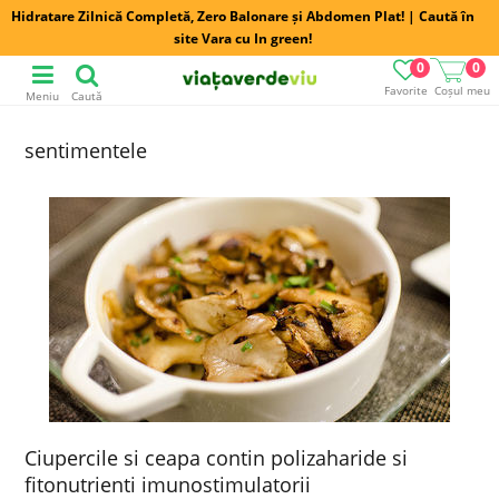
Hidratare Zilnică Completă, Zero Balonare și Abdomen Plat! | Caută în
site Vara cu In green!
0
0
Favorite
Coșul meu
Meniu
Caută
sentimentele
Ciupercile si ceapa contin polizaharide si
fitonutrienti imunostimulatorii