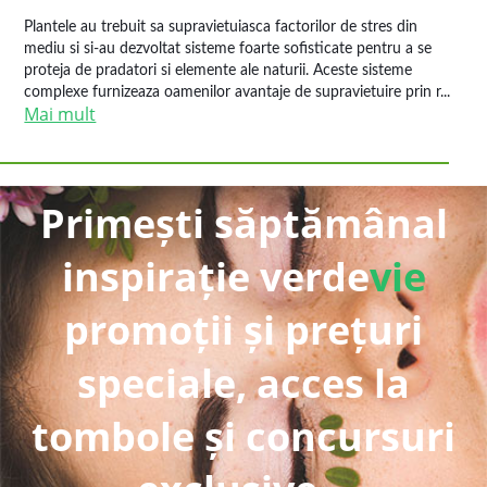
Plantele au trebuit sa supravietuiasca factorilor de stres din
mediu si si-au dezvoltat sisteme foarte sofisticate pentru a se
proteja de pradatori si elemente ale naturii. Aceste sisteme
complexe furnizeaza oamenilor avantaje de supravietuire prin r...
Mai mult
Primești săptămânal
inspirație verde
vie
promoții și prețuri
speciale, acces la
tombole și concursuri