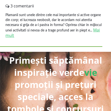
3 comentarii
Plamanii sunt unele dintre cele mai importante si active organe
din corp; ei lucreaza neobosit, dar le acordam noi atentia
necesara si grija de a-i pastra in forma? Oprirea chiar in mijlocul
Mai
unei activitati si nevoa de a trage profund aer in piept e...
mult
Primești săptămânal
inspirație verde
vie
promoții și prețuri
speciale, acces la
tombole și concursuri