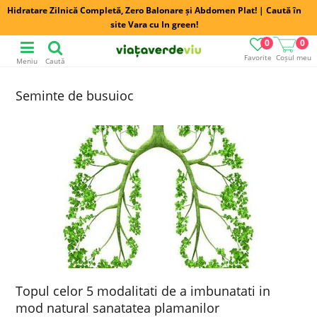
Hidratare Zilnică Completă, Zero Balonare și Abdomen Plat! | Caută în
site Vara cu In green!
0
0
Favorite
Coșul meu
Meniu
Caută
Seminte de busuioc
Topul celor 5 modalitati de a imbunatati in
mod natural sanatatea plamanilor