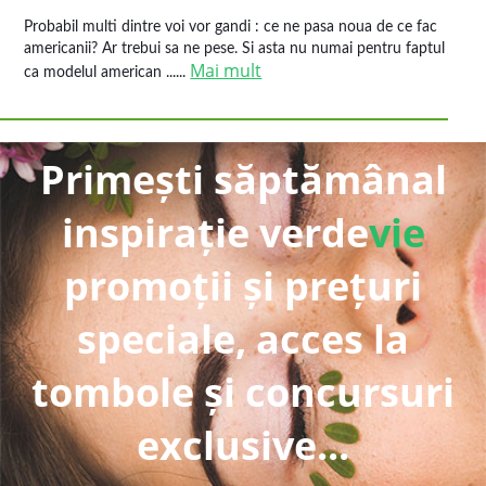
Probabil multi dintre voi vor gandi : ce ne pasa noua de ce fac
americanii? Ar trebui sa ne pese. Si asta nu numai pentru faptul
Mai mult
ca modelul american ......
Primești săptămânal
inspirație verde
vie
promoții și prețuri
speciale, acces la
tombole și concursuri
exclusive...