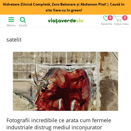
Hidratare Zilnică Completă, Zero Balonare și Abdomen Plat! | Caută în
site Vara cu In green!
0
0
Favorite
Coșul meu
Meniu
Caută
satelit
Fotografii incredibile ce arata cum fermele
industriale distrug mediul inconjurator