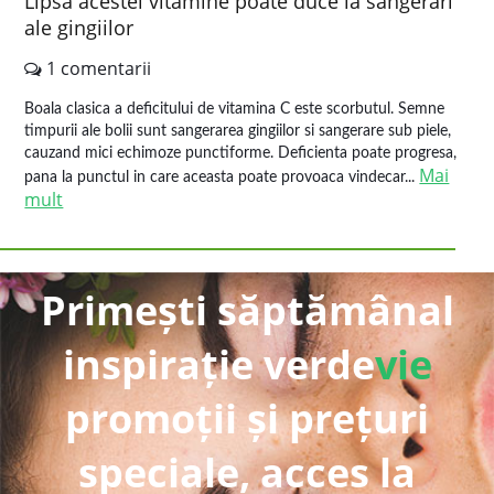
Lipsa acestei vitamine poate duce la sangerari
ale gingiilor
1 comentarii
Boala clasica a deficitului de vitamina C este scorbutul. Semne
timpurii ale bolii sunt sangerarea gingiilor si sangerare sub piele,
cauzand mici echimoze punctiforme. Deficienta poate progresa,
Mai
pana la punctul in care aceasta poate provoaca vindecar...
mult
Primești săptămânal
inspirație verde
vie
promoții și prețuri
speciale, acces la