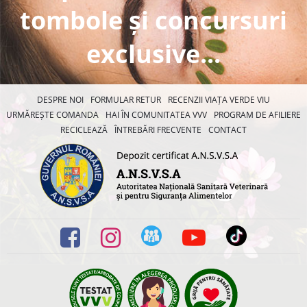
tombole și concursuri
exclusive...
DESPRE NOI
FORMULAR RETUR
RECENZII VIAȚA VERDE VIU
URMĂREȘTE COMANDA
HAI ÎN COMUNITATEA VVV
PROGRAM DE AFILIERE
RECICLEAZĂ
ÎNTREBĂRI FRECVENTE
CONTACT