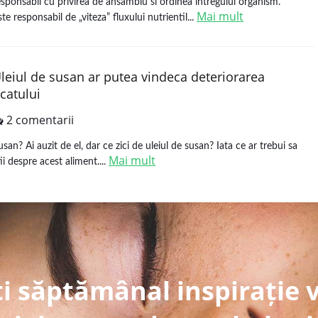
esponsabil cu privirea de ansamblu si ordinea intregului organism.
Mai mult
ste responsabil de „viteza” fluxului nutrientil...
leiul de susan ar putea vindeca deteriorarea
icatului
2 comentarii
usan? Ai auzit de el, dar ce zici de uleiul de susan? Iata ce ar trebui sa
Mai mult
tii despre acest aliment....
i săptămânal inspirație 