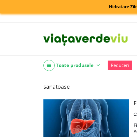
Hidratare Zil
Toate produsele
Reduceri
sanatoase
F
F
A