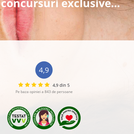
 concursuri exclusive...
4,9
4,9 din 5
Pe baza opiniei a 843 de persoane