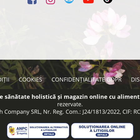
IȚII
COOKIES
CONFIDENȚIALITATE GDPR
DI
e sănătate holistică și magazin online cu aliment
rezervate.
h Company SRL, Nr. Reg. Com.: J24/1813/2022, CIF: 