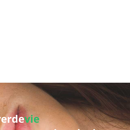
verde
vie