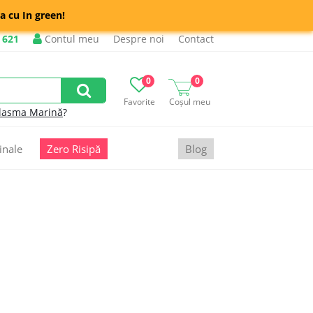
a cu In green!
 621
Contul meu
Despre noi
Contact
0
0
Favorite
Coșul meu
lasma Marină
?
inale
Zero Risipă
Blog