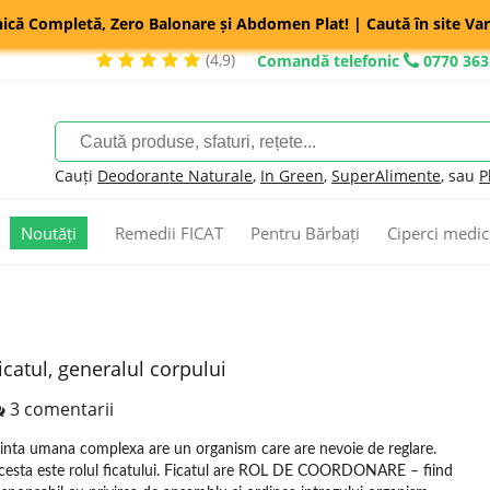
nică Completă, Zero Balonare și Abdomen Plat! | Caută în site Var
(4,9)
Comandă telefonic
0770 363
Cauți
Deodorante Naturale
,
In Green
,
SuperAlimente
, sau
P
Noutăți
Remedii FICAT
Pentru Bărbați
Ciperci medic
icatul, generalul corpului
3 comentarii
iinta umana complexa are un organism care are nevoie de reglare.
cesta este rolul ficatului. Ficatul are ROL DE COORDONARE – fiind