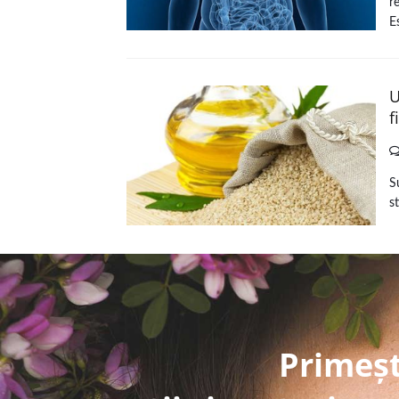
r
E
U
f
S
s
Primeșt