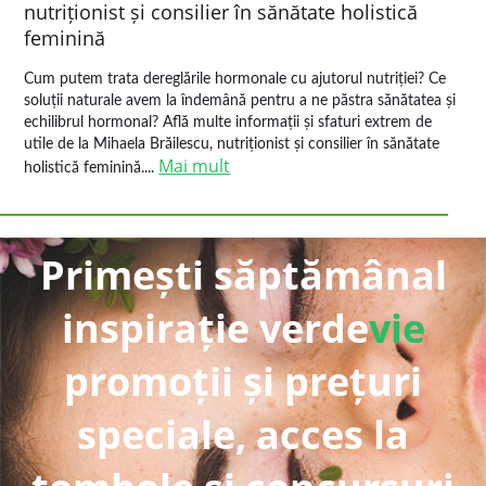
nutriționist și consilier în sănătate holistică
feminină
Cum putem trata dereglările hormonale cu ajutorul nutriției? Ce
soluții naturale avem la îndemână pentru a ne păstra sănătatea și
echilibrul hormonal? Află multe informații și sfaturi extrem de
utile de la Mihaela Brăilescu, nutriționist și consilier în sănătate
Mai mult
holistică feminină....
Primești săptămânal
inspirație verde
vie
promoții și prețuri
speciale, acces la