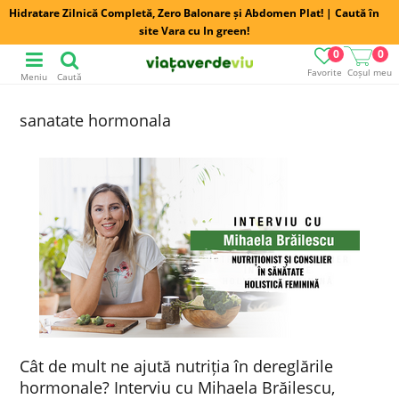
Hidratare Zilnică Completă, Zero Balonare și Abdomen Plat! | Caută în
site Vara cu In green!
0
0
Favorite
Coșul meu
Meniu
Caută
sanatate hormonala
Cât de mult ne ajută nutriția în dereglările
hormonale? Interviu cu Mihaela Brăilescu,