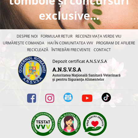
tombole și concursuri
exclusive...
DESPRE NOI
FORMULAR RETUR
RECENZII VIAȚA VERDE VIU
URMĂREȘTE COMANDA
HAI ÎN COMUNITATEA VVV
PROGRAM DE AFILIERE
RECICLEAZĂ
ÎNTREBĂRI FRECVENTE
CONTACT