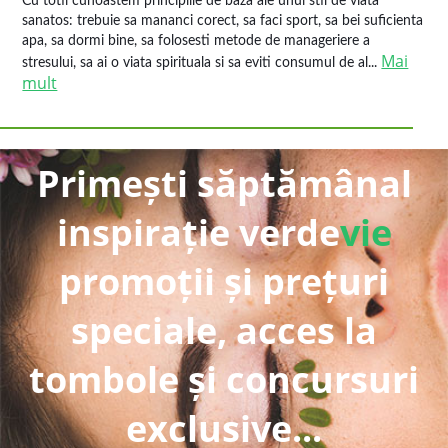
Cu totii cunoastem principiile de baza ale unui stil de viata
sanatos: trebuie sa mananci corect, sa faci sport, sa bei suficienta
apa, sa dormi bine, sa folosesti metode de manageriere a
Mai
stresului, sa ai o viata spirituala si sa eviti consumul de al...
mult
Primești săptămânal
inspirație verde
vie
promoții și prețuri
speciale, acces la
tombole și concursuri
exclusive...