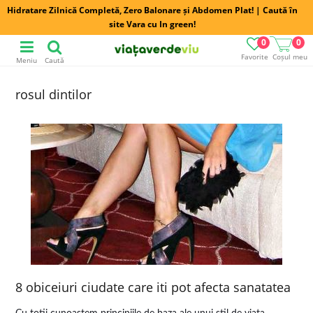
Hidratare Zilnică Completă, Zero Balonare și Abdomen Plat! | Caută în
site Vara cu In green!
0
0
Favorite
Coșul meu
Meniu
Caută
rosul dintilor
8 obiceiuri ciudate care iti pot afecta sanatatea