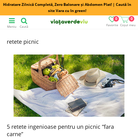
Hidratare Zilnică Completă, Zero Balonare și Abdomen Plat! | Caută în
site Vara cu In green!
0
0
Favorite
Coșul meu
Meniu
Caută
retete picnic
5 retete ingenioase pentru un picnic “fara
carne”