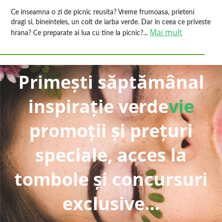
Ce inseamna o zi de picnic reusita? Vreme frumoasa, prieteni
dragi si, bineinteles, un colt de iarba verde. Dar in ceea ce priveste
Mai mult
hrana? Ce preparate ai lua cu tine la picnic?...
Primești săptămânal
inspirație verde
vie
promoții și prețuri
speciale, acces la
tombole și concursuri
exclusive...