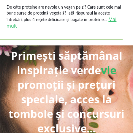
De câte proteine are nevoie un vegan pe zi? Care sunt cele mai
bune surse de proteină vegetală? Iată răspunsul la aceste
Mai
întrebări, plus 4 rețete delicioase și bogate în proteine....
mult
Primești săptămânal
inspirație verde
vie
promoții și prețuri
speciale, acces la
tombole și concursuri
exclusive...