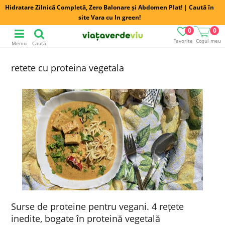
Hidratare Zilnică Completă, Zero Balonare și Abdomen Plat! | Caută în
site Vara cu In green!
0
0
Favorite
Coșul meu
Meniu
Caută
retete cu proteina vegetala
Surse de proteine pentru vegani. 4 rețete
inedite, bogate în proteină vegetală