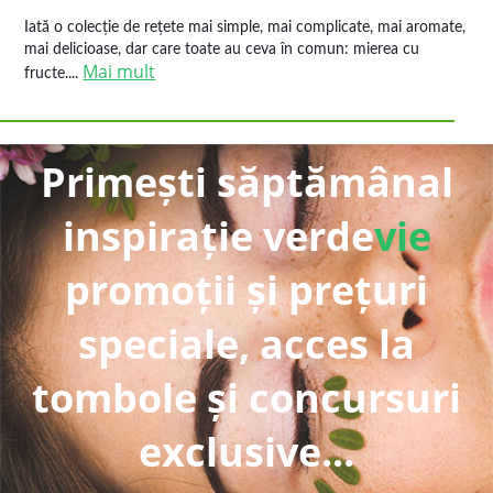
Iată o colecție de rețete mai simple, mai complicate, mai aromate,
mai delicioase, dar care toate au ceva în comun: mierea cu
Mai mult
fructe....
Primești săptămânal
inspirație verde
vie
promoții și prețuri
speciale, acces la
tombole și concursuri
exclusive...