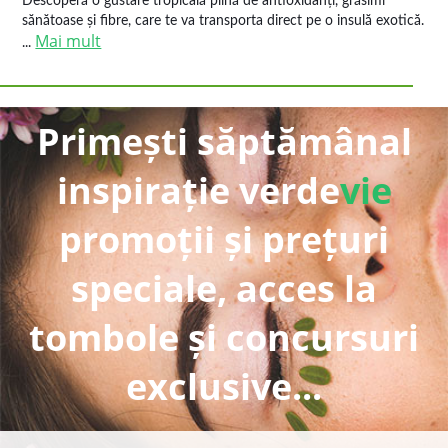
Descoperă o gustare tropicală plină de antioxidanți, grăsimi
sănătoase și fibre, care te va transporta direct pe o insulă exotică.
Mai mult
...
Primești săptămânal
inspirație verde
vie
promoții și prețuri
speciale, acces la
tombole și concursuri
exclusive...