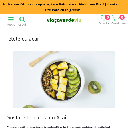
Hidratare Zilnică Completă, Zero Balonare și Abdomen Plat! | Caută în
site Vara cu In green!
0
0
Favorite
Coșul meu
Meniu
Caută
retete cu acai
Gustare tropicală cu Acai