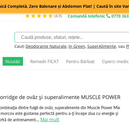
nică Completă, Zero Balonare și Abdomen Plat! | Caută în site Var
(4,9)
Comandă telefonic
0770 363
Cauți
Deodorante Naturale
,
In Green
,
SuperAlimente
, sau
P
Noutăți
Remedii FICAT
Pentru Bărbați
Ciperci medic
orridge de ovăz şi superalimente MUSCLE POWER
ombinaţia dintre fulgii de ovăz, superalimente din Muscle Power Mix
i morcov este gustarea perfectă pentru a-ţi începe ziua cu energie şi
Mai mult
oftă de antrenament....