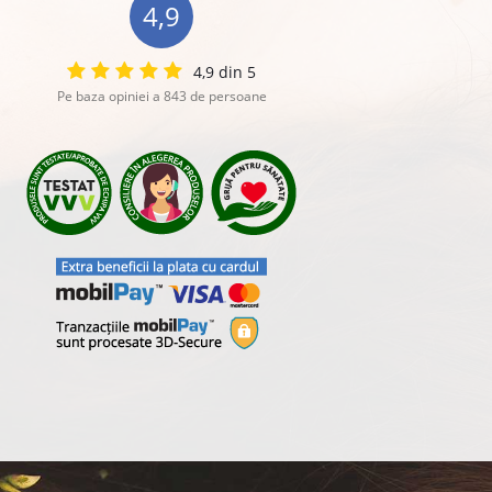
4,9
4,9 din 5
Pe baza opiniei a 843 de persoane