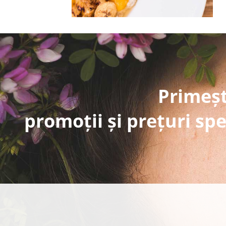
Primeșt
promoții și prețuri spe