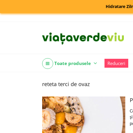
Hidratare Zil
Toate produsele
Reduceri
reteta terci de ovaz
P
C
ş
p