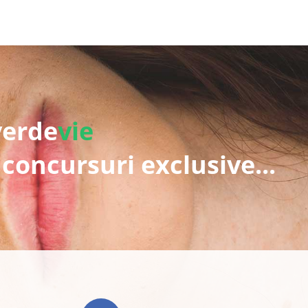
verde
vie
 concursuri exclusive...