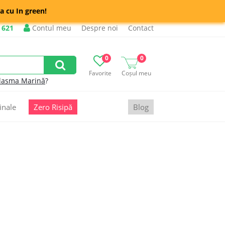
a cu In green!
 621
Contul meu
Despre noi
Contact
0
0
Favorite
Coșul meu
lasma Marină
?
inale
Zero Risipă
Blog