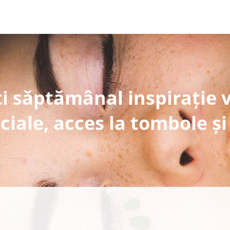
i săptămânal inspirație 
ciale, acces la tombole și