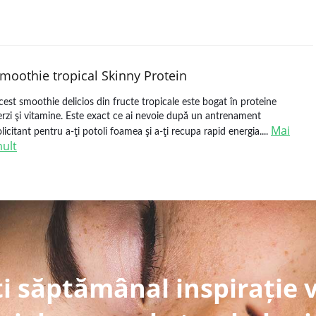
moothie tropical Skinny Protein
cest smoothie delicios din fructe tropicale este bogat în proteine
erzi şi vitamine. Este exact ce ai nevoie după un antrenament
Mai
olicitant pentru a-ţi potoli foamea şi a-ţi recupa rapid energia....
ult
i săptămânal inspirație 