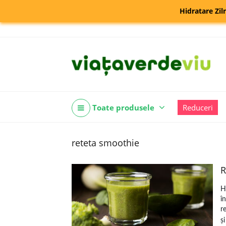
Hidratare Zil
Toate produsele
Reduceri
reteta smoothie
R
H
î
r
și