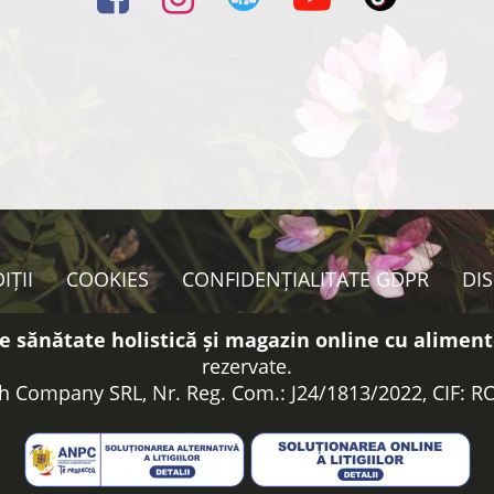
IȚII
COOKIES
CONFIDENȚIALITATE GDPR
DI
e sănătate holistică și magazin online cu aliment
rezervate.
h Company SRL, Nr. Reg. Com.: J24/1813/2022, CIF: 