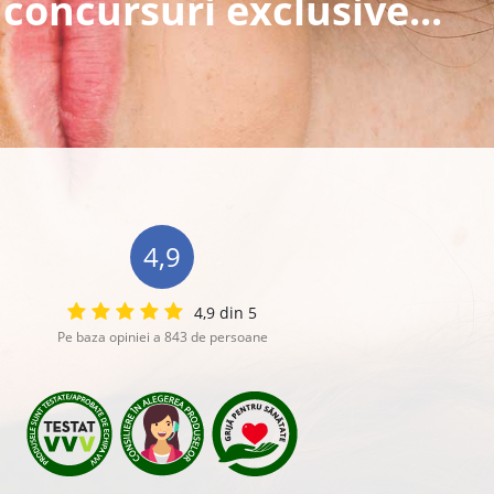
 concursuri exclusive...
4,9
4,9 din 5
Pe baza opiniei a 843 de persoane