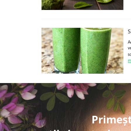
S
A
v
s
m
Primeșt