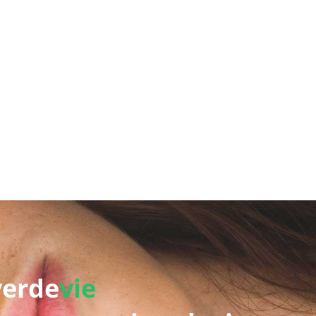
verde
vie