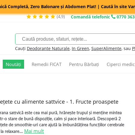
nică Completă, Zero Balonare și Abdomen Plat! | Caută în site Var
(4,9)
Comandă telefonic
0770 363
Cauți
Deodorante Naturale
,
In Green
,
SuperAlimente
, sau
P
Noutăți
Remedii FICAT
Pentru Bărbați
Ciperci medic
ețete cu alimente sattvice - 1. Fructe proaspete
rana sattvică este cea mai pură, hrănește trupul și menține mintea
ntr-o stare de bună dispoziție, calm și pace interioară. Descoperă 2
ețete de smoothie-uri care ajută la îmbunătățirea funcțiilor cerebrale
Mai mult
 la relaxare....