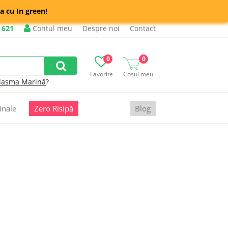
a cu In green!
 621
Contul meu
Despre noi
Contact
0
0
Favorite
Coșul meu
lasma Marină
?
inale
Zero Risipă
Blog