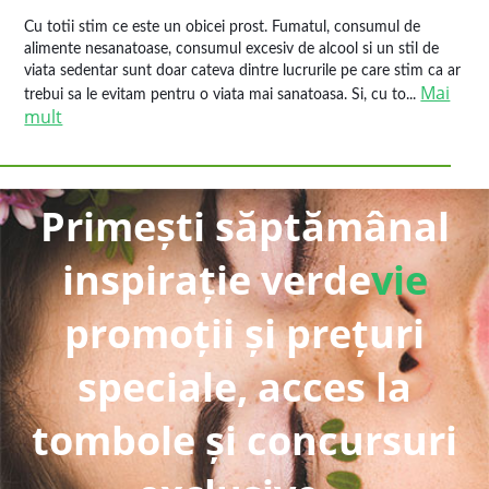
Cu totii stim ce este un obicei prost. Fumatul, consumul de
alimente nesanatoase, consumul excesiv de alcool si un stil de
viata sedentar sunt doar cateva dintre lucrurile pe care stim ca ar
Mai
trebui sa le evitam pentru o viata mai sanatoasa. Si, cu to...
mult
Primești săptămânal
inspirație verde
vie
promoții și prețuri
speciale, acces la
tombole și concursuri