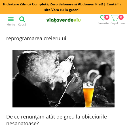
Hidratare Zilnică Completă, Zero Balonare și Abdomen Plat! | Caută în
site Vara cu In green!
0
0
Favorite
Coșul meu
Meniu
Caută
reprogramarea creierului
De ce renunţăm atât de greu la obiceiurile
nesanatoase?