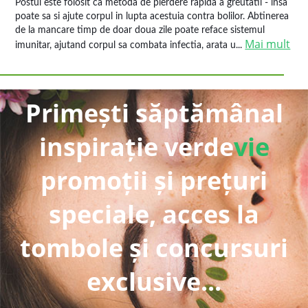
Postul este folosit ca metoda de pierdere rapida a greutatii - insa
poate sa si ajute corpul in lupta acestuia contra bolilor. Abtinerea
de la mancare timp de doar doua zile poate reface sistemul
Mai mult
imunitar, ajutand corpul sa combata infectia, arata u...
Primești săptămânal
inspirație verde
vie
promoții și prețuri
speciale, acces la
tombole și concursuri
exclusive...