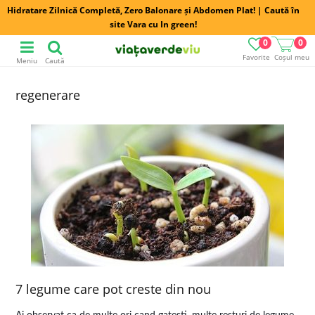
Hidratare Zilnică Completă, Zero Balonare și Abdomen Plat! | Caută în
site Vara cu In green!
0
0
Favorite
Coșul meu
Meniu
Caută
regenerare
7 legume care pot creste din nou