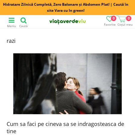
Hidratare Zilnică Completă, Zero Balonare și Abdomen Plat! | Caută în
site Vara cu In green!
0
0
Favorite
Coșul meu
Meniu
Caută
razi
Cum sa faci pe cineva sa se indragosteasca de
tine