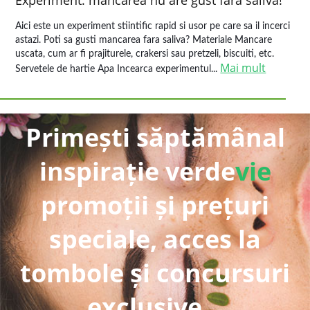
Experiment: mancarea nu are gust fara saliva!
Aici este un experiment stiintific rapid si usor pe care sa il incerci
astazi. Poti sa gusti mancarea fara saliva? Materiale Mancare
uscata, cum ar fi prajiturele, crakersi sau pretzeli, biscuiti, etc.
Mai mult
Servetele de hartie Apa Incearca experimentul...
Primești săptămânal
inspirație verde
vie
promoții și prețuri
speciale, acces la
tombole și concursuri
exclusive...