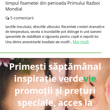
timpul foametei din perioada Primului Razboi
Mondial
5 comentarii
Lectiile trecutului, directiile viitorului. Recentele cresteri dramatice
de temperatura, seceta si inundatiile pot distruge in unii oameni
sperantele de stabilitate si siguranta pentru copiii si nepotii lor.
Mai mult
Una dintre amenintarile imediate ale modif...
Primești săptămânal
inspirație verde
vie
promoții și prețuri
speciale, acces la