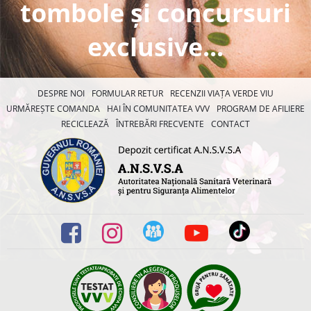
tombole și concursuri
exclusive...
DESPRE NOI
FORMULAR RETUR
RECENZII VIAȚA VERDE VIU
URMĂREȘTE COMANDA
HAI ÎN COMUNITATEA VVV
PROGRAM DE AFILIERE
RECICLEAZĂ
ÎNTREBĂRI FRECVENTE
CONTACT