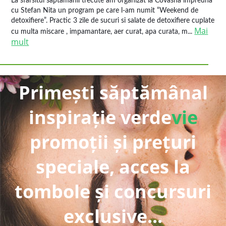
La sfarsitul saptamanii trecute am organizat la Covasna impreuna
cu Stefan Nita un program pe care l-am numit “Weekend de
detoxifiere”. Practic 3 zile de sucuri si salate de detoxifiere cuplate
Mai
cu multa miscare , impamantare, aer curat, apa curata, m...
mult
Primești săptămânal
inspirație verde
vie
promoții și prețuri
speciale, acces la
tombole și concursuri
exclusive...