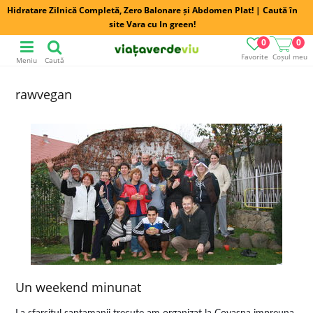
Hidratare Zilnică Completă, Zero Balonare și Abdomen Plat! | Caută în
site Vara cu In green!
0
0
Favorite
Coșul meu
Meniu
Caută
rawvegan
Un weekend minunat