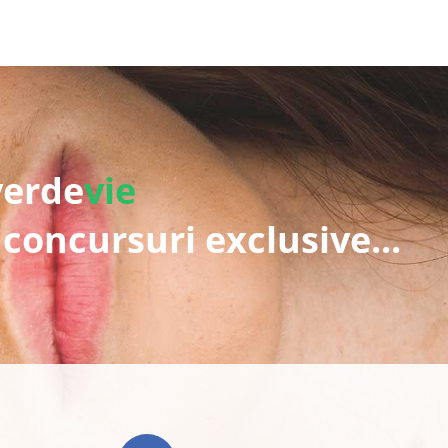
verde
vie
 concursuri exclusive...