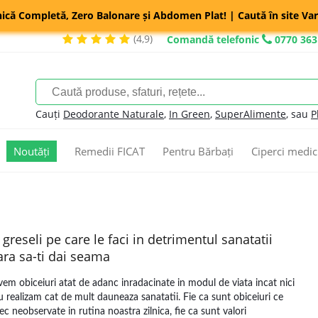
nică Completă, Zero Balonare și Abdomen Plat! | Caută în site Var
(4,9)
Comandă telefonic
0770 363
Cauți
Deodorante Naturale
,
In Green
,
SuperAlimente
, sau
P
Noutăți
Remedii FICAT
Pentru Bărbați
Ciperci medic
 greseli pe care le faci in detrimentul sanatatii
ara sa-ti dai seama
vem obiceiuri atat de adanc inradacinate in modul de viata incat nici
u realizam cat de mult dauneaza sanatatii. Fie ca sunt obiceiuri ce
rec neobservate in rutina noastra zilnica, fie ca sunt valori