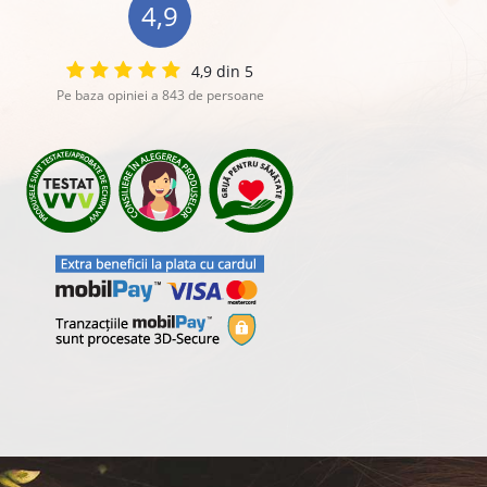
4,9
4,9 din 5
Pe baza opiniei a 843 de persoane