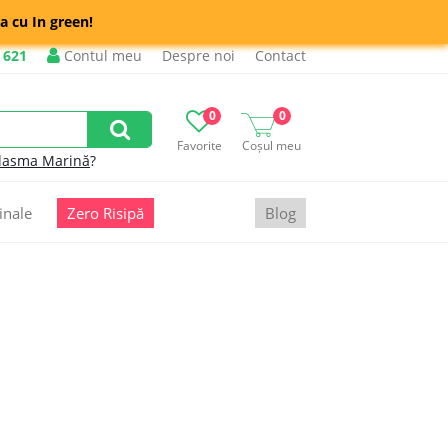
a cu In green!
 621
Contul meu
Despre noi
Contact
0
0
Favorite
Coșul meu
lasma Marină
?
inale
Zero Risipă
Blog