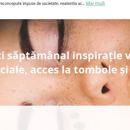
Mai mult
reconcepute impuse de societate, neatentia ac...
i săptămânal inspirație 
ciale, acces la tombole și