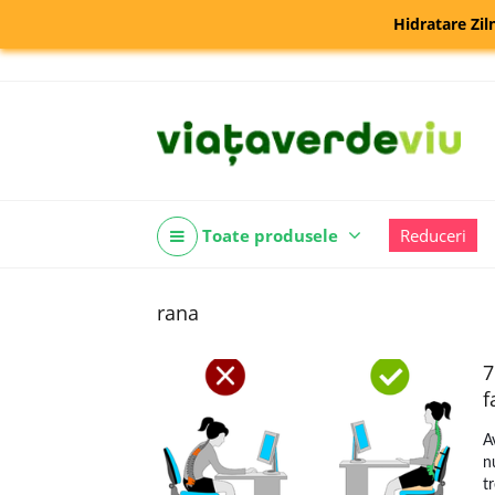
Hidratare Zil
Toate produsele
Reduceri
rana
7
f
A
n
t