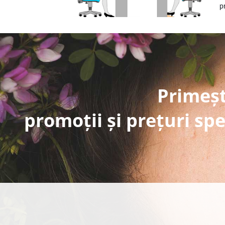
p
Primeșt
promoții și prețuri spe