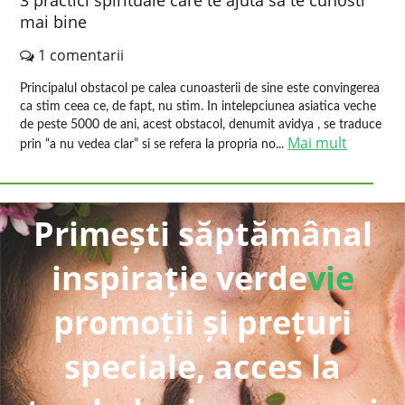
3 practici spirituale care te ajuta sa te cunosti
mai bine
1 comentarii
Principalul obstacol pe calea cunoasterii de sine este convingerea
ca stim ceea ce, de fapt, nu stim. In intelepciunea asiatica veche
de peste 5000 de ani, acest obstacol, denumit avidya , se traduce
Mai mult
prin “a nu vedea clar” si se refera la propria no...
Primești săptămânal
inspirație verde
vie
promoții și prețuri
speciale, acces la