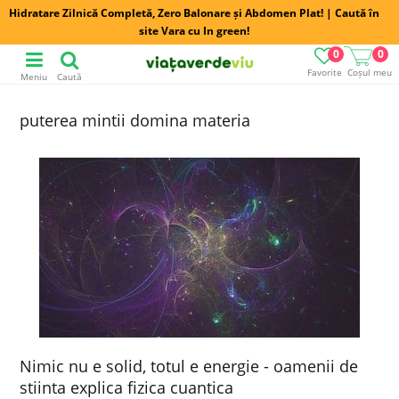
Hidratare Zilnică Completă, Zero Balonare și Abdomen Plat! | Caută în
site Vara cu In green!
0
0
Favorite
Coșul meu
Meniu
Caută
puterea mintii domina materia
Nimic nu e solid, totul e energie - oamenii de
stiinta explica fizica cuantica