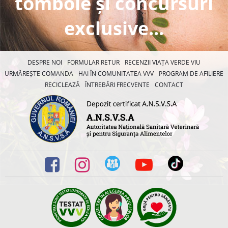
tombole și concursuri
exclusive...
DESPRE NOI
FORMULAR RETUR
RECENZII VIAȚA VERDE VIU
URMĂREȘTE COMANDA
HAI ÎN COMUNITATEA VVV
PROGRAM DE AFILIERE
RECICLEAZĂ
ÎNTREBĂRI FRECVENTE
CONTACT