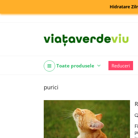
Hidratare Zil
Toate produsele
Reduceri
purici
R
F
p