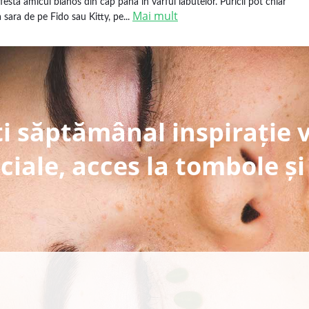
nfesta amicul blanos din cap pana in varful labutelor. Puricii pot chiar
Mai mult
a sara de pe Fido sau Kitty, pe...
i săptămânal inspirație 
ciale, acces la tombole și