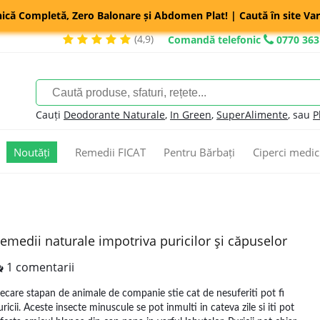
nică Completă, Zero Balonare și Abdomen Plat! | Caută în site Var
(4,9)
Comandă telefonic
0770 363
Cauți
Deodorante Naturale
,
In Green
,
SuperAlimente
, sau
P
Noutăți
Remedii FICAT
Pentru Bărbați
Ciperci medic
emedii naturale impotriva puricilor şi căpuselor
1 comentarii
iecare stapan de animale de companie stie cat de nesuferiti pot fi
uricii. Aceste insecte minuscule se pot inmulti in cateva zile si iti pot