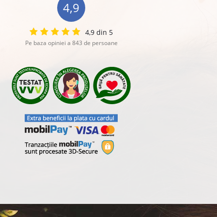
4,9
4,9 din 5
Pe baza opiniei a 843 de persoane