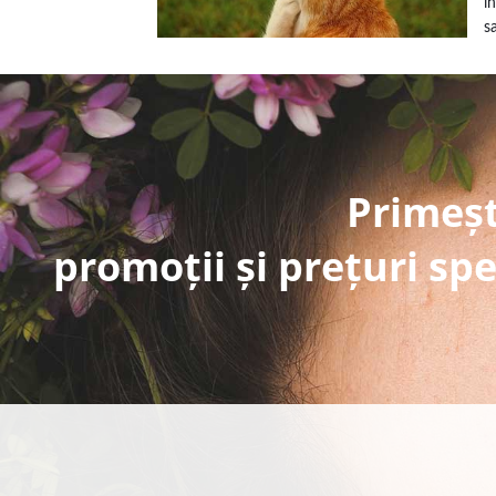
i
s
Primeșt
promoții și prețuri spe