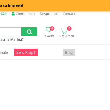
a cu In green!
 621
Contul meu
Despre noi
Contact
0
0
Favorite
Coșul meu
lasma Marină
?
inale
Zero Risipă
Blog