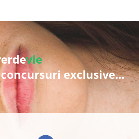
verde
vie
 concursuri exclusive...