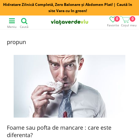
Hidratare Zilnică Completă, Zero Balonare și Abdomen Plat! | Caută în
site Vara cu In green!
0
0
Favorite
Coșul meu
Meniu
Caută
propun
Foame sau pofta de mancare : care este
diferenta?