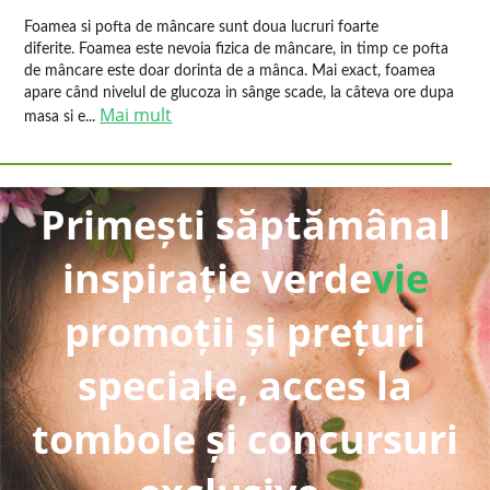
Foamea si pofta de mâncare sunt doua lucruri foarte
diferite. Foamea este nevoia fizica de mâncare, in timp ce pofta
de mâncare este doar dorinta de a mânca. Mai exact, foamea
apare când nivelul de glucoza in sânge scade, la câteva ore dupa
Mai mult
masa si e...
Primești săptămânal
inspirație verde
vie
promoții și prețuri
speciale, acces la
tombole și concursuri