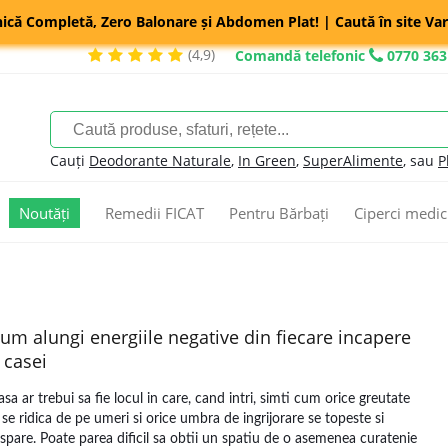
nică Completă, Zero Balonare și Abdomen Plat! | Caută în site Var
(4,9)
Comandă telefonic
0770 363
Cauți
Deodorante Naturale
,
In Green
,
SuperAlimente
, sau
P
Noutăți
Remedii FICAT
Pentru Bărbați
Ciperci medic
um alungi energiile negative din fiecare incapere
 casei
asa ar trebui sa fie locul in care, cand intri, simti cum orice greutate
i se ridica de pe umeri si orice umbra de ingrijorare se topeste si
ispare. Poate parea dificil sa obtii un spatiu de o asemenea curatenie