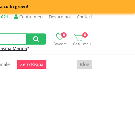
a cu In green!
 621
Contul meu
Despre noi
Contact
0
0
Favorite
Coșul meu
lasma Marină
?
inale
Zero Risipă
Blog