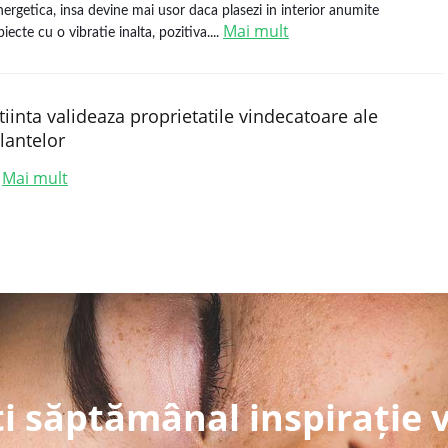
nergetica, insa devine mai usor daca plasezi in interior anumite
Mai mult
biecte cu o vibratie inalta, pozitiva....
tiinta valideaza proprietatile vindecatoare ale
lantelor
Mai mult
.
i săptămânal inspirație 