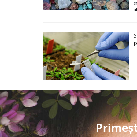
e
o
S
p
..
Primeșt