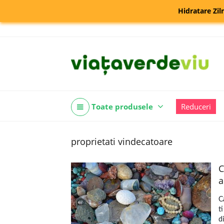
Hidratare Zil
Toate produsele
Reduceri
proprietati vindecatoare
C
a
C
t
d