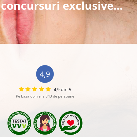
 concursuri exclusive...
4,9
4,9 din 5
Pe baza opiniei a 843 de persoane