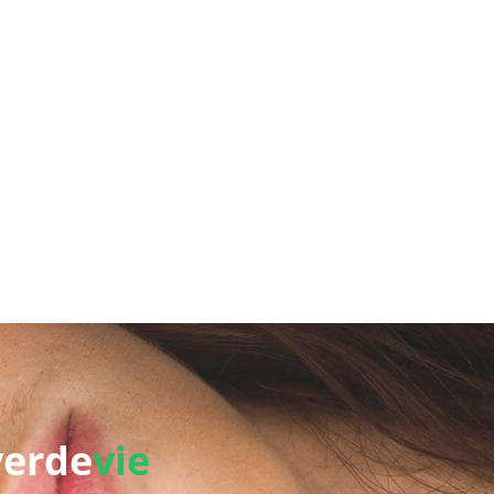
verde
vie