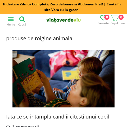
Hidratare Zilnică Completă, Zero Balonare și Abdomen Plat! | Caută în
site Vara cu In green!
0
0
Favorite
Coșul meu
Meniu
Caută
produse de roigine animala
Iata ce se intampla cand ii citesti unui copil