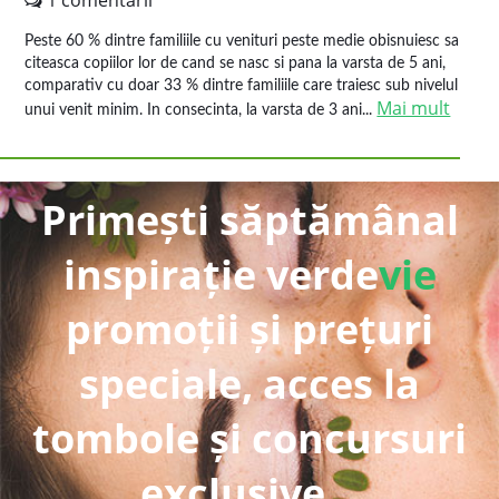
1 comentarii
Peste 60 % dintre familiile cu venituri peste medie obisnuiesc sa
citeasca copiilor lor de cand se nasc si pana la varsta de 5 ani,
comparativ cu doar 33 % dintre familiile care traiesc sub nivelul
Mai mult
unui venit minim. In consecinta, la varsta de 3 ani...
Primești săptămânal
inspirație verde
vie
promoții și prețuri
speciale, acces la
tombole și concursuri
exclusive...