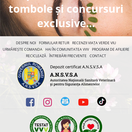
tombole și concursuri
exclusive...
DESPRE NOI
FORMULAR RETUR
RECENZII VIAȚA VERDE VIU
URMĂREȘTE COMANDA
HAI ÎN COMUNITATEA VVV
PROGRAM DE AFILIERE
RECICLEAZĂ
ÎNTREBĂRI FRECVENTE
CONTACT