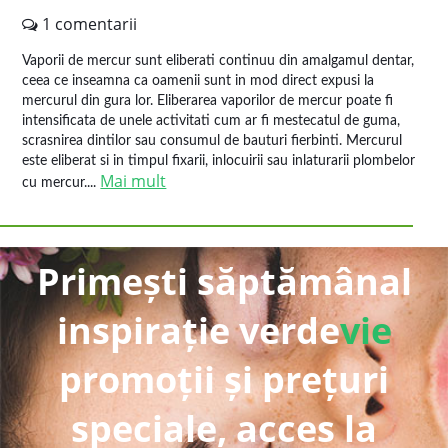
1 comentarii
Vaporii de mercur sunt eliberati continuu din amalgamul dentar,
ceea ce inseamna ca oamenii sunt in mod direct expusi la
mercurul din gura lor. Eliberarea vaporilor de mercur poate fi
intensificata de unele activitati cum ar fi mestecatul de guma,
scrasnirea dintilor sau consumul de bauturi fierbinti. Mercurul
este eliberat si in timpul fixarii, inlocuirii sau inlaturarii plombelor
Mai mult
cu mercur....
Primești săptămânal
inspirație verde
vie
promoții și prețuri
speciale, acces la