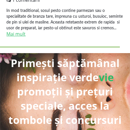
1 comentarii
In mod traditional, sosul pesto contine parmezan sau o
specialitate de branza tare, impreuna cu usturoi, busuioc, seminte
de pin si ulei de masline. Aceasta retetaeste extrem de rapida si
usor de preparat, iar pesto-ul obtinut este savuros si cremos...
Mai mult
Primești săptămânal
inspirație verde
vie
promoții și prețuri
speciale, acces la
tombole și concursuri