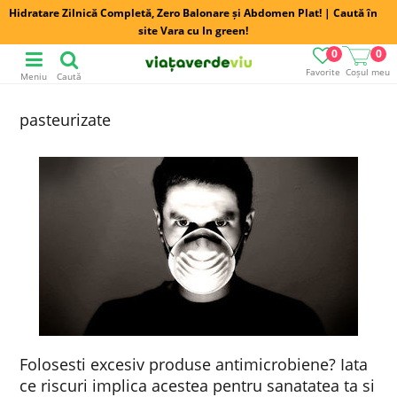
Hidratare Zilnică Completă, Zero Balonare și Abdomen Plat! | Caută în
site Vara cu In green!
0
0
Favorite
Coșul meu
Meniu
Caută
pasteurizate
Folosesti excesiv produse antimicrobiene? Iata
ce riscuri implica acestea pentru sanatatea ta si