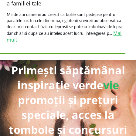
a familiei tale
Mii de ani oamenii au crezut ca bolile sunt pedepse pentru
pacatele lor. In cele din urma, egiptenii si evreii au observat ca
doar prin contact fizic cu leprosii se puteau imbolnavi de lepra,
Mai
dar chiar si dupa ce au inteles acest lucru, intelegerea p...
mult
Primești săptămânal
inspirație verde
vie
promoții și prețuri
speciale, acces la
tombole și concursuri