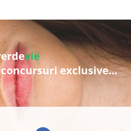
verde
vie
 concursuri exclusive...