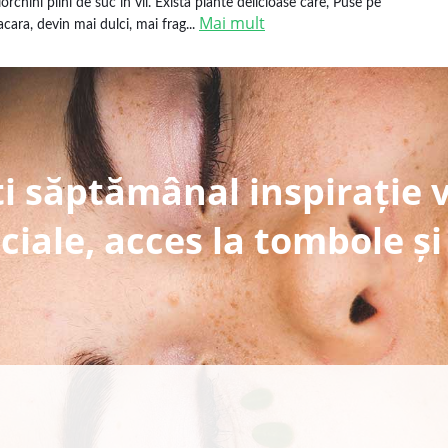
iorchini plini de suc in vii. Exista plante delicioase care, Puse pe
Mai mult
lacara, devin mai dulci, mai frag...
i săptămânal inspirație 
ciale, acces la tombole și