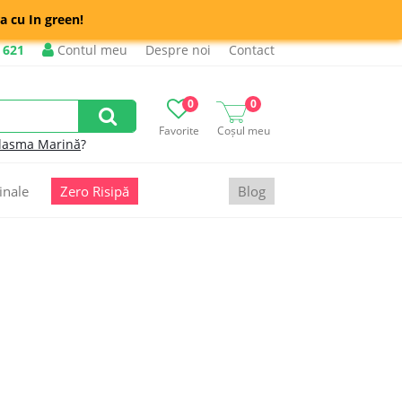
a cu In green!
 621
Contul meu
Despre noi
Contact
0
0
Favorite
Coșul meu
lasma Marină
?
inale
Zero Risipă
Blog