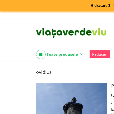
Hidratare Zil
Toate produsele
Reduceri
ovidius
P
"
E