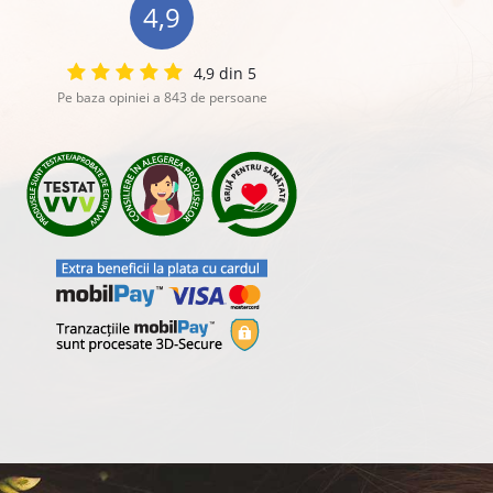
4,9
4,9 din 5
Pe baza opiniei a 843 de persoane