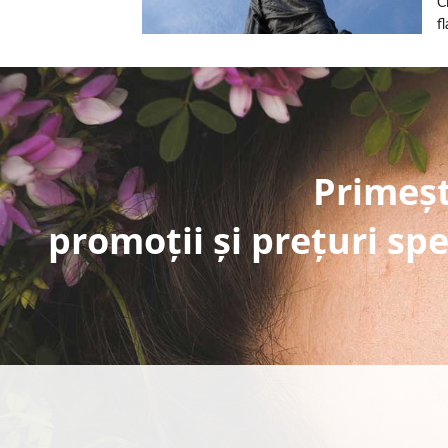
C
f
Primeșt
promoții și prețuri spe