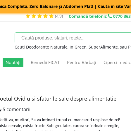
nică Completă, Zero Balonare și Abdomen Plat! | Caută în site Var
(4,9)
Comandă telefonic
0770 363
Cauți
Deodorante Naturale
,
In Green
,
SuperAlimente
, sau
P
Noutăți
Remedii FICAT
Pentru Bărbați
Ciperci medic
oetul Ovidiu si sfaturile sale despre alimentatie
5 comentarii
Feriti-va, muritori, Sa va intinati trupul cu mancaruri respinse de zei!
xista cereale, exista fructe Sub greutatea carora se indoaie crengile,