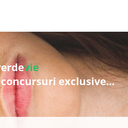
verde
vie
 concursuri exclusive...