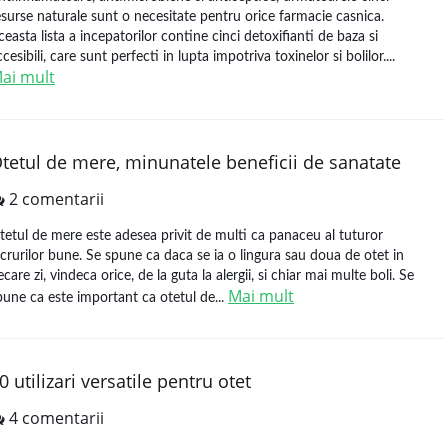
esurse naturale sunt o necesitate pentru orice farmacie casnica.
ceasta lista a incepatorilor contine cinci detoxifianti de baza si
cesibili, care sunt perfecti in lupta impotriva toxinelor si bolilor....
ai mult
tetul de mere, minunatele beneficii de sanatate
2 comentarii
tetul de mere este adesea privit de multi ca panaceu al tuturor
ucrurilor bune. Se spune ca daca se ia o lingura sau doua de otet in
iecare zi, vindeca orice, de la guta la alergii, si chiar mai multe boli. Se
Mai mult
pune ca este important ca otetul de...
0 utilizari versatile pentru otet
4 comentarii