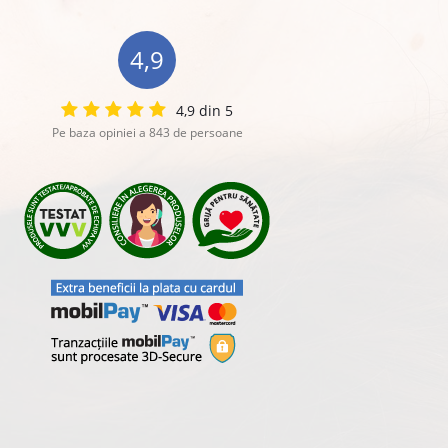
4,9
4,9 din 5
Pe baza opiniei a 843 de persoane