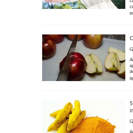
c
c
ec
C
A
a
d
a
5
i
A