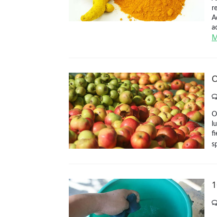
r
A
ac
M
O
O
l
f
s
1