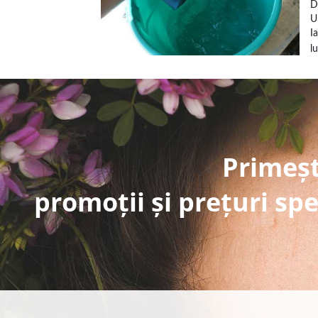
D
U
I
l
Primeșt
promoții și prețuri spe