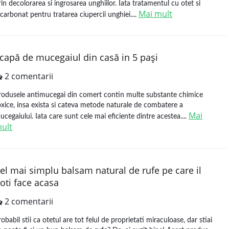
rin decolorarea si ingrosarea unghiilor. Iata tratamentul cu otet si
Mai mult
icarbonat pentru tratarea ciupercii unghiei....
capă de mucegaiul din casă in 5 paşi
2 comentarii
rodusele antimucegai din comert contin multe substante chimice
oxice, insa exista si cateva metode naturale de combatere a
Mai
ucegaiului. Iata care sunt cele mai eficiente dintre acestea....
ult
el mai simplu balsam natural de rufe pe care il
oti face acasa
2 comentarii
robabil stii ca otetul are tot felul de proprietati miraculoase, dar stiai