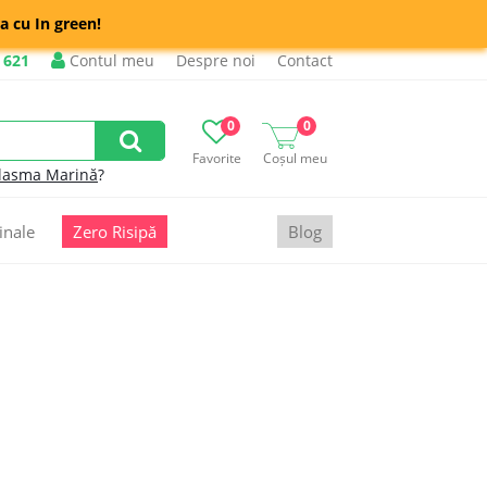
a cu In green!
 621
Contul meu
Despre noi
Contact
0
0
Favorite
Coșul meu
lasma Marină
?
inale
Zero Risipă
Blog