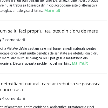
a poate fi si un bun balsam de rufe? Da, ai auzit bine! Acest produs
are nu ar trebui sa lipseasca din nicio gospodarie este o alternativa
Mai mult
ologica, antialergica si ieftin...
um sa iti faci propriul tau otet din cidru de mere
2 comentarii
ici la ViataVerdeViu cautam cele mai bune remedii naturale pentru
proape orice. Sunt multe beneficii de sanatate ale otetului din cidru
e mere, dar multi se plang ca nu il pot gasi la magazinele din
Mai mult
propiere. Daca ai aceasta problema, cel mai bin...
 detoxifianti naturali care ar trebui sa se gaseasca
n orice casa
4 comentarii
ntiinflamatoare, antimicrobiene si antiseptice, urmatoarele cinci