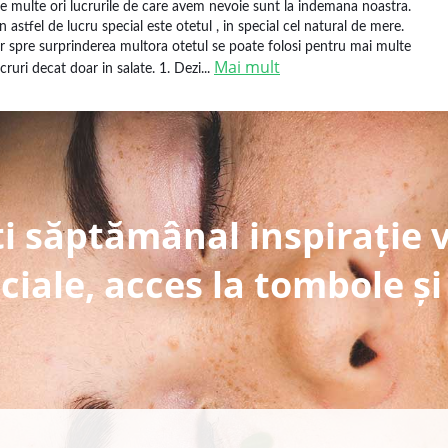
e multe ori lucrurile de care avem nevoie sunt la indemana noastra.
n astfel de lucru special este otetul , in special cel natural de mere.
ar spre surprinderea multora otetul se poate folosi pentru mai multe
Mai mult
ucruri decat doar in salate. 1. Dezi...
i săptămânal inspirație 
ciale, acces la tombole și