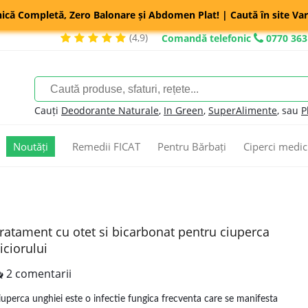
nică Completă, Zero Balonare și Abdomen Plat! | Caută în site Var
(4,9)
Comandă telefonic
0770 363
Cauți
Deodorante Naturale
,
In Green
,
SuperAlimente
, sau
P
Noutăți
Remedii FICAT
Pentru Bărbați
Ciperci medic
ratament cu otet si bicarbonat pentru ciuperca
iciorului
2 comentarii
iuperca unghiei este o infectie fungica frecventa care se manifesta