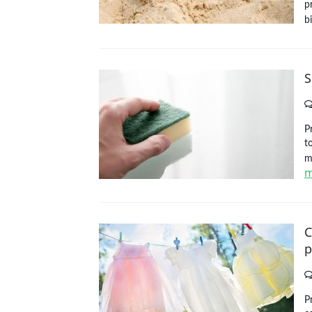
p
b
S
P
t
m
m
C
p
P