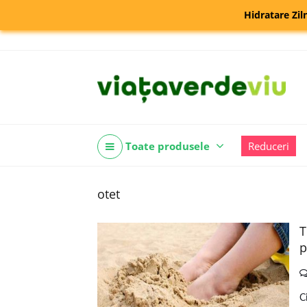
Hidratare Zil
Toate produsele
Reduceri
otet
T
p
C