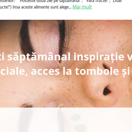
esterilor!" " Posteste doua zile pe saptamana!"; " Fara fructe!";" Doar
Mai mult
ructe!") Insa aceste alimente sunt alege...
i săptămânal inspirație 
ciale, acces la tombole și