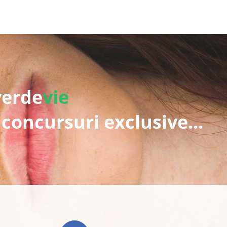
verde
vie
 concursuri exclusive...