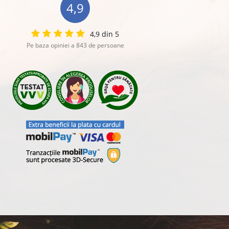
4,9
4,9 din 5
Pe baza opiniei a 843 de persoane