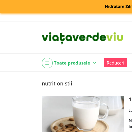
Hidratare Zil
Toate produsele
Reduceri
nutritionistii
1
N
b