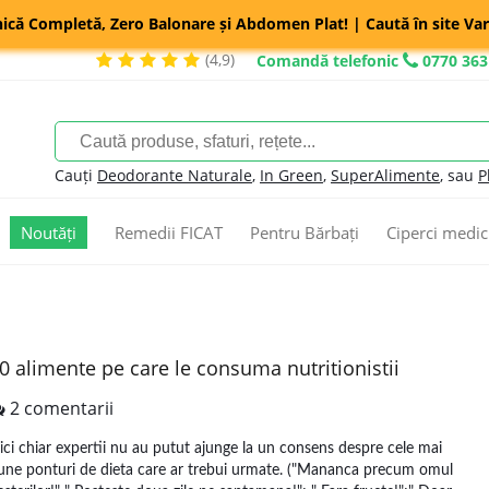
nică Completă, Zero Balonare și Abdomen Plat! | Caută în site Var
(4,9)
Comandă telefonic
0770 363
Cauți
Deodorante Naturale
,
In Green
,
SuperAlimente
, sau
P
Noutăți
Remedii FICAT
Pentru Bărbați
Ciperci medic
0 alimente pe care le consuma nutritionistii
2 comentarii
ici chiar expertii nu au putut ajunge la un consens despre cele mai
une ponturi de dieta care ar trebui urmate. ("Mananca precum omul