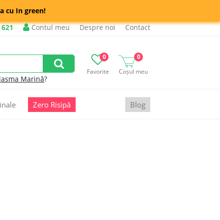
a cu In green!
 621
Contul meu
Despre noi
Contact
0
0
Favorite
Coșul meu
lasma Marină
?
inale
Zero Risipă
Blog