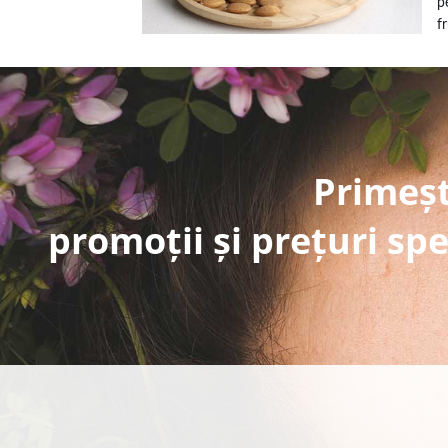
p
f
Primeșt
promoții și prețuri spe