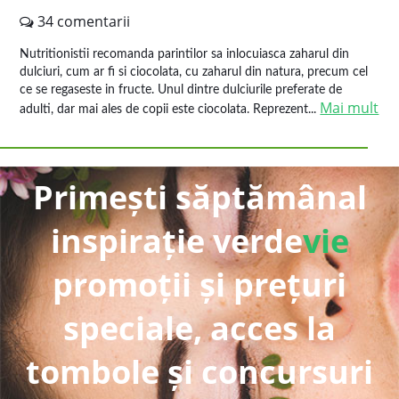
34 comentarii
Nutritionistii recomanda parintilor sa inlocuiasca zaharul din
dulciuri, cum ar fi si ciocolata, cu zaharul din natura, precum cel
ce se regaseste in fructe. Unul dintre dulciurile preferate de
Mai mult
adulti, dar mai ales de copii este ciocolata. Reprezent...
Primești săptămânal
inspirație verde
vie
promoții și prețuri
speciale, acces la
tombole și concursuri