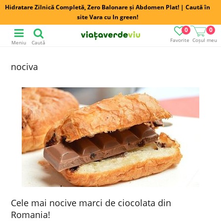
Hidratare Zilnică Completă, Zero Balonare și Abdomen Plat! | Caută în
site Vara cu In green!
0
0
Favorite
Coșul meu
Meniu
Caută
nociva
Cele mai nocive marci de ciocolata din
Romania!